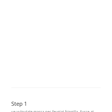
Step 1
ue vulputate massa nec feugiat fringilla. Fusce at