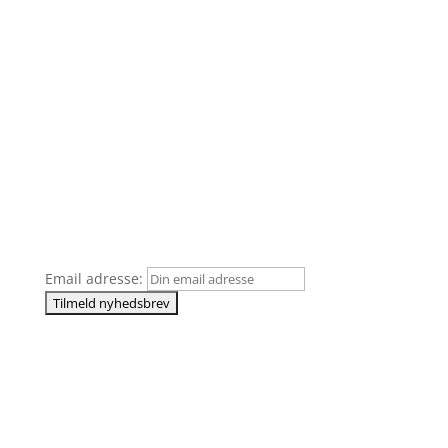
Åbningstider
Mandag – Torsdag
08:00 – 15:00
Fredag
08:00 – 14:00
Nyhedsbrev
Vi lover at vi sender en masse lækre opskrifter og
nyheder!
Email adresse:
Kontakt
Mail
innsale@innsale.com
Salg
Kasper Vestergaard