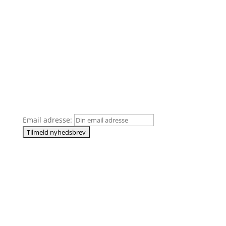
Åbningstider
Mandag – Torsdag
08:00 – 15:00
Fredag
08:00 – 14:00
Nyhedsbrev
Vi lover at vi sender en masse lækre opskrifter og
nyheder!
Email adresse:
Kontakt
Mail
innsale@innsale.com
Salg
Kasper Vestergaard
tlf.: 27101515
kv@innsale.com