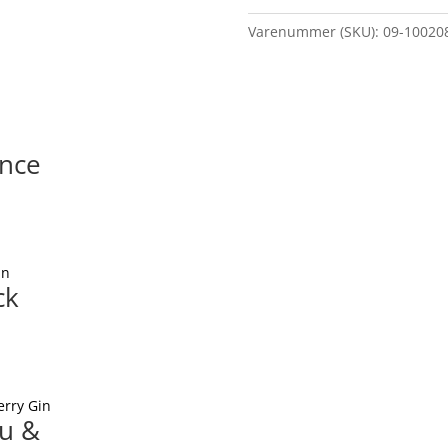
Varenummer (SKU):
09-10020
ince
ck
zu &