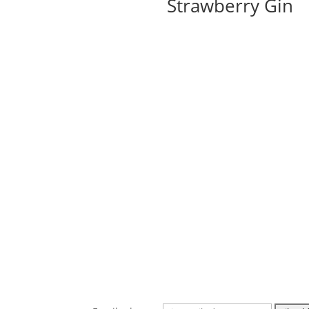
Strawberry Gin
Åbningstider
Mandag – Torsdag
08:00 – 15:00
Fredag
08:00 – 14:00
Nyhedsbrev
Vi lover at vi sender en masse lækre opskrifte