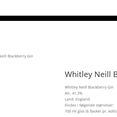
Neill Blackberry Gin
Whitley Neill 
Whitley Neill Blackberry Gin
Alc. 41,3%
Land: England
Findes i følgende størrelser:
700 ml glas (6 flasker pr. kolli)